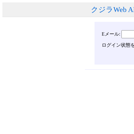
クジラWeb A
Eメール:
ログイン状態