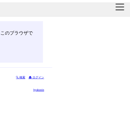
このブラウザで
🔍 検索
🏠 ログイン
hyakunin